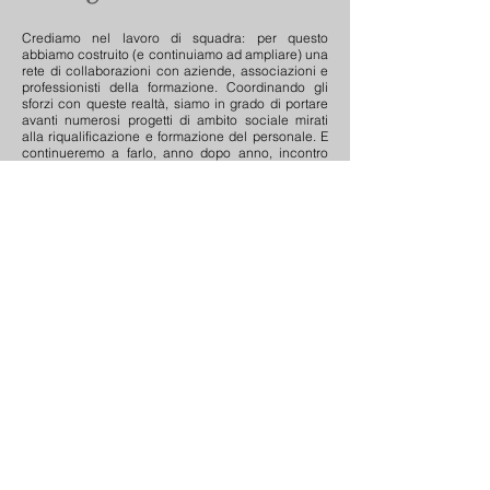
Crediamo nel lavoro di squadra: per questo
abbiamo costruito (e continuiamo ad ampliare) una
rete di collaborazioni con aziende, associazioni e
professionisti della formazione. Coordinando gli
sforzi con queste realtà, siamo in grado di portare
avanti numerosi progetti di ambito sociale mirati
alla riqualificazione e formazione del personale. E
continueremo a farlo, anno dopo anno, incontro
dopo incontro, aggiustando i tempi, limando le
imperfezioni, migliorando costantemente il nostro
impegno. Siamo qui per crescere, insieme a voi.
"Se dai un pesce ad un uomo, lo hai sfamato per un giorno.
Se gli insegni a pescare, lo avrai sfamato per tutta la vita."
(Confucio)
NEF
|
NORDEST
FORMAZIONE
Via della Croce Rossa 112, 35129 Padova
info@nordestformazione.it
| Tel:
+39 049
9877491
P.iva
04767610282
SEGUICI SUI NOSTRI
SOCIAL